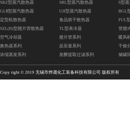
SRZ型蒸汽散热器
SRL型蒸汽散热器
S型
GLⅡ型蒸汽散热器
UII型蒸汽散热器
BGL
定型机散热器
食品烘干散热器
FUL
SZL(B)型翅片管散热器
TL型表冷器
管翅
空气冷却器
翅片管系列
暖风
换热器系列
反应釜系列
干燥
浓缩蒸发系列
发酵提取过滤系列
储罐
Copy right © 2019 无锡市烨晟化工装备科技有限公司 版权所有