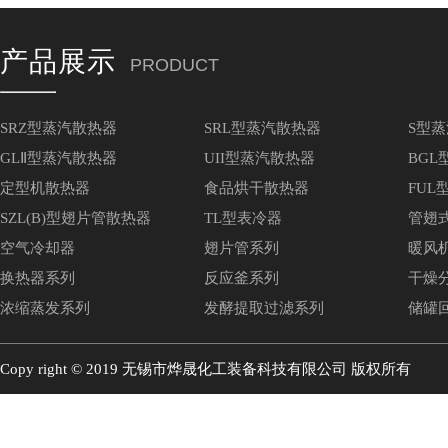
产品展示
PRODUCT
SRZ型蒸汽散热器
SRL型蒸汽散热器
S型
GLⅡ型蒸汽散热器
UII型蒸汽散热器
BGL
定型机散热器
食品烘干散热器
FUL
SZL(B)型翅片管散热器
TL型表冷器
管翅
空气冷却器
翅片管系列
暖风
换热器系列
反应釜系列
干燥
浓缩蒸发系列
发酵提取过滤系列
储罐
Copy right © 2019 无锡市烨晟化工装备科技有限公司 版权所有